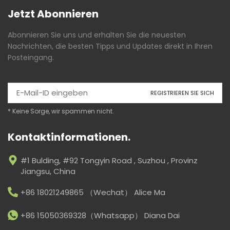
Jetzt Abonnieren
Abonnieren Sie uns und erhalten Sie die neuesten
Nachrichten, die besten Tipps und Updates direkt in Ihren
Posteingang.
* Keine Sorge, wir spammen nicht.
Kontaktinformationen.
#1 Bulding, #92 Tongyin Road , Suzhou , Provinz
Jiangsu, China
+86 18021249865 （Wechat） Alice Ma
+86 15050369328（Whatsapp） Diana Dai