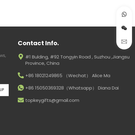
Contact Info.
ws,
#1 Bulding, #92 Tongyin Road , Suzhou ,Jiangsu
Province, China
+86 18021249865 （Wechat） Alice Ma
+86 15050369328（Whatsapp） Diana Dai
topkeygifts@gmail.com